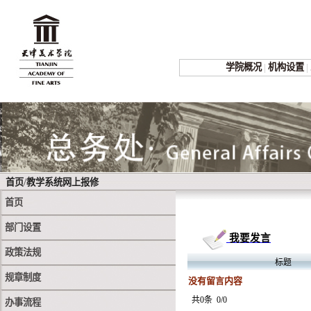
学院概况
|
机构设置
|
/
首页
教学系统网上报修
首页
部门设置
我要发言
政策法规
标题
规章制度
没有留言内容
共0条
0/0
办事流程